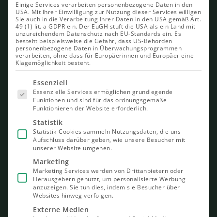
Einige Services verarbeiten personenbezogene Daten in den
USA. Mit Ihrer Einwilligung zur Nutzung dieser Services willigen
Sie auch in die Verarbeitung Ihrer Daten in den USA gemäß Art.
49 (1) lit. a GDPR ein. Der EuGH stuft die USA als ein Land mit
unzureichendem Datenschutz nach EU-Standards ein. Es
besteht beispielsweise die Gefahr, dass US-Behörden
personenbezogene Daten in Überwachungsprogrammen
verarbeiten, ohne dass für Europäerinnen und Europäer eine
Klagemöglichkeit besteht.
Es folgt
Essenziell
eine Liste
Essenzielle Services ermöglichen grundlegende
der Service-
Funktionen und sind für das ordnungsgemäße
Gruppen,
Funktionieren der Website erforderlich.
für die eine
Einwilligung
Statistik
erteilt
Statistik-Cookies sammeln Nutzungsdaten, die uns
werden
Aufschluss darüber geben, wie unsere Besucher mit
kann. Die
unserer Website umgehen.
erste
Service-
Marketing
Gruppe ist
Marketing Services werden von Drittanbietern oder
essenziell
Herausgebern genutzt, um personalisierte Werbung
und kann
nicht
anzuzeigen. Sie tun dies, indem sie Besucher über
abgewählt
Websites hinweg verfolgen.
werden.
Externe Medien